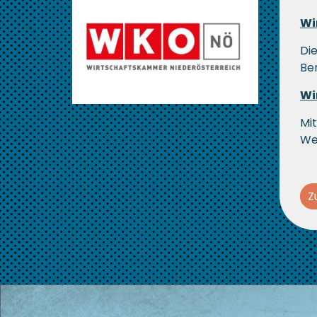
Wi
Di
Ber
Wi
Mit
We
Z