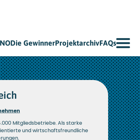
NNO
Die Gewinner
Projektarchiv
FAQs
eich
ernehmen
000 Mitgliedsbetriebe. Als starke
entierte und wirtschaftsfreundliche
erungen.