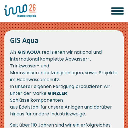
Zum
Zur
Zur
Seitenbereiche:
Inhalt
Hauptnavigation
Footernavigation
GIS Aqua
Als
GIS AQUA
realisieren wir national und
international komplette Abwasser-,
Trinkwasser- und
Meerwasserentsalzungsanlagen, sowie Projekte
im Hochwasserschutz.
In unserer eigenen Fertigung produzieren wir
unter der Marke
GINZLER
Schlüsselkomponenten
aus Edelstahl für unsere Anlagen und darüber
hinaus für andere Industriezweige.
Seit über 110 Jahren sind wir ein erfolgreiches