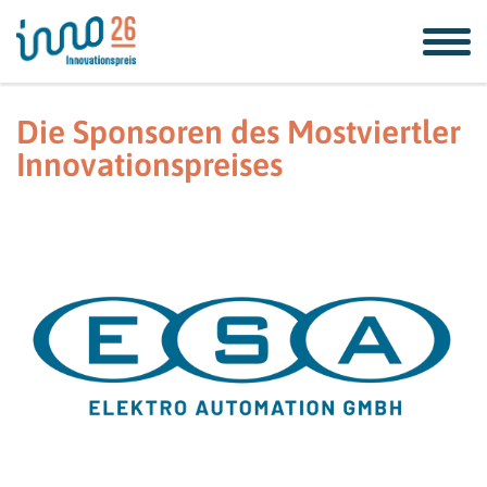
Zum
Zur
Zur
Seitenbereiche:
Inhalt
Hauptnavigation
Footernavigation
Die Sponsoren des Mostviertler
Innovationspreises