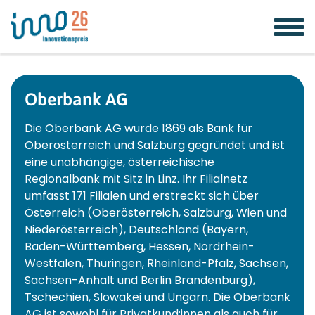
Zum
Zur
Zur
Seitenbereiche:
Inhalt
Hauptnavigation
Footernavigation
Oberbank AG
Die Oberbank AG wurde 1869 als Bank für
Oberösterreich und Salzburg gegründet und ist
eine unabhängige, österreichische
Regionalbank mit Sitz in Linz. Ihr Filialnetz
umfasst 171 Filialen und erstreckt sich über
Österreich (Oberösterreich, Salzburg, Wien und
Niederösterreich), Deutschland (Bayern,
Baden-Württemberg, Hessen, Nordrhein-
Westfalen, Thüringen, Rheinland-Pfalz, Sachsen,
Sachsen-Anhalt und Berlin Brandenburg),
Tschechien, Slowakei und Ungarn. Die Oberbank
AG ist sowohl für Privatkund:innen als auch für