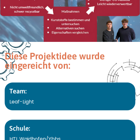
Diese Projektidee wurde
eingereicht von:
Team:
Leaf-Light
Schule:
HTL Waidhofen/Ybbs