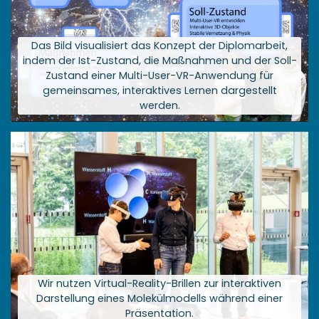
Das Bild visualisiert das Konzept der Diplomarbeit,
indem der Ist-Zustand, die Maßnahmen und der Soll-
Zustand einer Multi-User-VR-Anwendung für
gemeinsames, interaktives Lernen dargestellt
werden.
Größere
Bildversion
anzeigen
Wir nutzen Virtual-Reality-Brillen zur interaktiven
Darstellung eines Molekülmodells während einer
Präsentation.