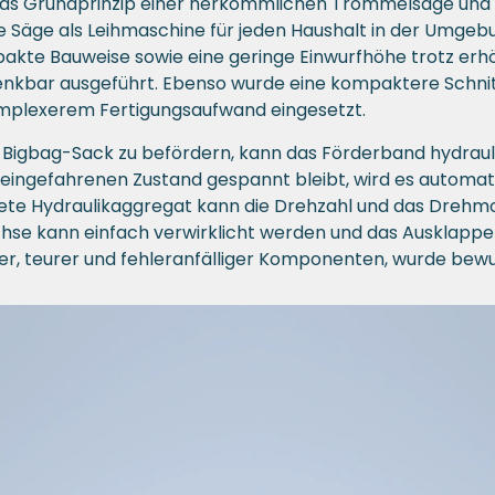
as Grundprinzip einer herkömmlichen Trommelsäge und en
e Säge als Leihmaschine für jeden Haushalt in der Umge
pakte Bauweise sowie eine geringe Einwurfhöhe trotz e
enkbar ausgeführt. Ebenso wurde eine kompaktere Schnitt
plexerem Fertigungsaufwand eingesetzt.
 Bigbag-Sack zu befördern, kann das Förderband hydrauli
 eingefahrenen Zustand gespannt bleibt, wird es autom
e Hydraulikaggregat kann die Drehzahl und das Drehmo
se kann einfach verwirklicht werden und das Ausklappe
er, teurer und fehleranfälliger Komponenten, wurde bewu