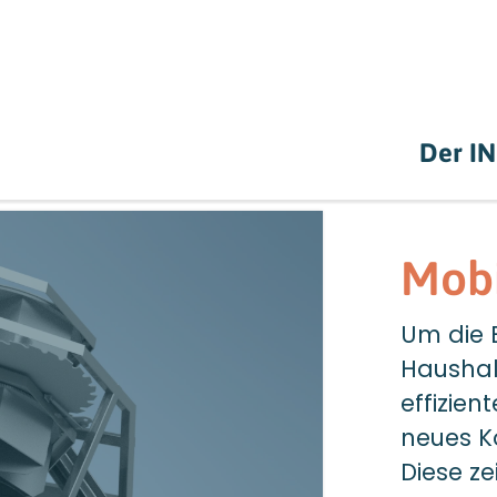
Der I
Mob
Um die 
Haushalt
effizien
neues K
Diese ze