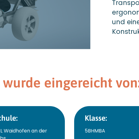
Transpor
ergonom
und ein
Konstruk
 wurde eingereicht von
chule:
Klasse:
L Waidhofen an der
5BHMBA
bs