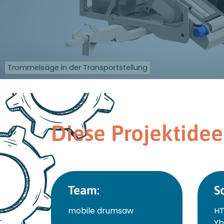
Trommelsäge in der Transportstellung
Diese Projektidee
Team:
S
mobile drumsaw
HT
Yb