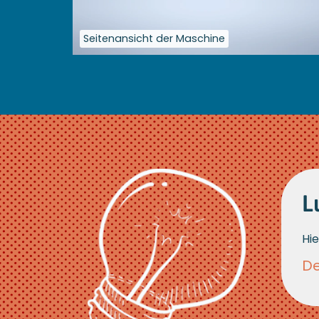
Seitenansicht der Maschine
Größere
Bildversion
anzeigen
L
Hie
De