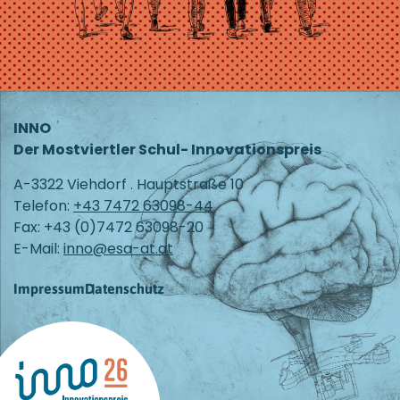
INNO
Der Mostviertler Schul- Innovationspreis
A-3322 Viehdorf . Hauptstraße 10
Telefon:
+43 7472 63098-44
Fax: +43 (0)7472 63098-20
E-Mail:
inno@esa-at.at
Impressum
Datenschutz