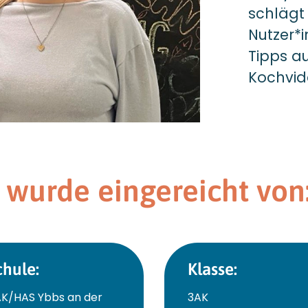
schlägt
Nutzer*
Tipps au
Kochvid
 wurde eingereicht von
chule:
Klasse:
K/HAS Ybbs an der
3AK