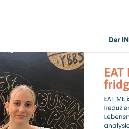
Der I
EAT 
frid
EAT ME i
Reduzie
Lebensm
analysie