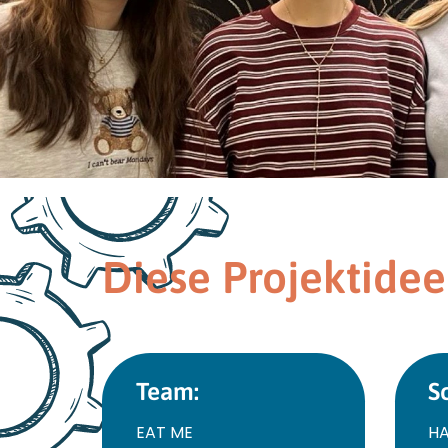
Diese Projektidee
Team:
S
EAT ME
HA