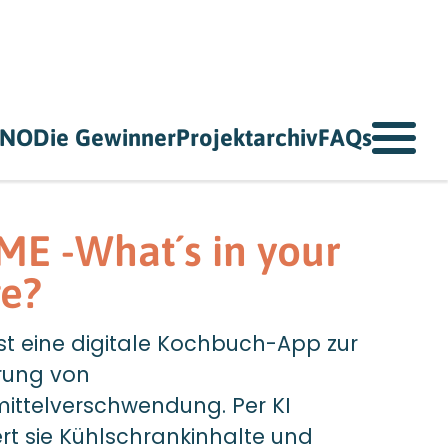
NNO
Die Gewinner
Projektarchiv
FAQs
ME -What´s in your
ge?
st eine digitale Kochbuch-App zur
rung von
ittelverschwendung. Per KI
rt sie Kühlschrankinhalte und