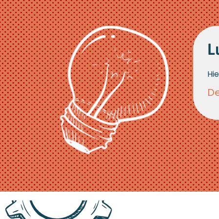
L
Hie
De