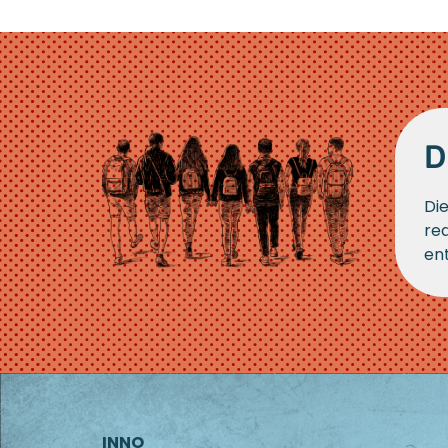
D
Di
red
en
INNO